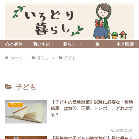
心と身体
買いもの
暮らし
旅
本と映画
ホーム
暮らし
子ども
子ども
【子どもの受験対策】試験に必要な「無地
子ども
鉛筆」は無印、三菱、トンボ、、どれにす
る？
2020.01.24
【高校生の子どもが修学旅行】親は幾らく