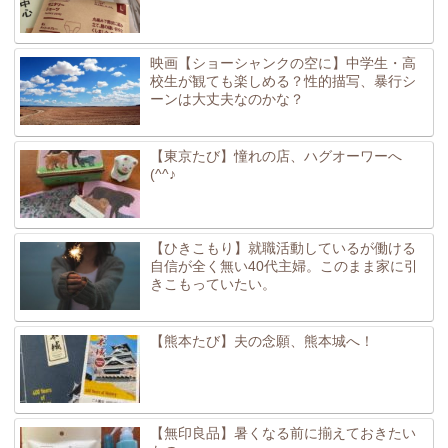
映画【ショーシャンクの空に】中学生・高
校生が観ても楽しめる？性的描写、暴行シ
ーンは大丈夫なのかな？
【東京たび】憧れの店、ハグオーワーへ
(^^♪
【ひきこもり】就職活動しているが働ける
自信が全く無い40代主婦。このまま家に引
きこもっていたい。
【熊本たび】夫の念願、熊本城へ！
【無印良品】暑くなる前に揃えておきたい