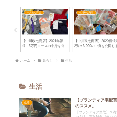
中川政七商店
中川政七商店
ンクの空
【中川政七商店】2021年福
【中川政七商店】2020福袋
生が観ても
袋！3万円コースの中身を公
2弾￥3,000の中身を公開し
写、暴行シ
開します！
す！元日にオンラインショ
かな？
プで発売され即完売した福
ホーム
暮らし
生活
の中身は？
生活
【ブランディア宅配
生活
のススメ。
【ブランディア買取】２流