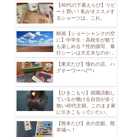
【40代の下着えらび】リピ
ート買い！私がオススメす
るショーツは、これ。
映画【ショーシャンクの空
に】中学生・高校生が観て
も楽しめる？性的描写、暴
行シーンは大丈夫なのか
な？
【東京たび】憧れの店、ハ
グオーワーへ(^^♪
【ひきこもり】就職活動し
ているが働ける自信が全く
無い40代主婦。このまま家
に引きこもっていたい。
【熊本たび】夫の念願、熊
本城へ！