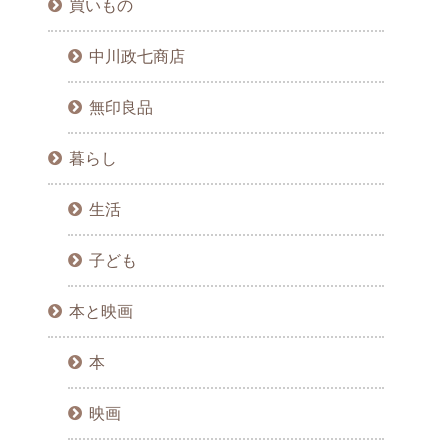
買いもの
中川政七商店
無印良品
暮らし
生活
子ども
本と映画
本
映画