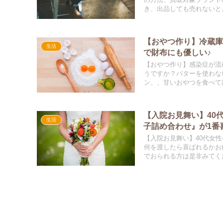
の方法、買取対象ブランド
き、出品しても売れないと
【おやつ作り】冷蔵
生活
で財布にも優しい♪
【おやつ作り】感染症が流
うですか？バターを使わな
ン、、甘いおやつを食べて
【入院お見舞い】40
生活
子詰め合わせ』が1番
【入院お見舞い】40代女
何を渡したら喜ばれるかお
でおられる方は是非みてく