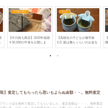
中川政七商店
子ども
第
【中川政七商店】2020年福袋
【高校生の子どもが修学旅
ま
￥30,000の中身を公開しま
行】親は幾らくらいのお金を
ッ
す！チノパンツ、ウールカー
準備しておいたら良いのでし
袋
ディガン、リュックなどお得
ょうか。
な福袋です。
買取】査定してもらったら思いもよらぬ金額・・。無料査定
ブランド品を無料で査定してもらいました。査定金額は・・・。無料査定