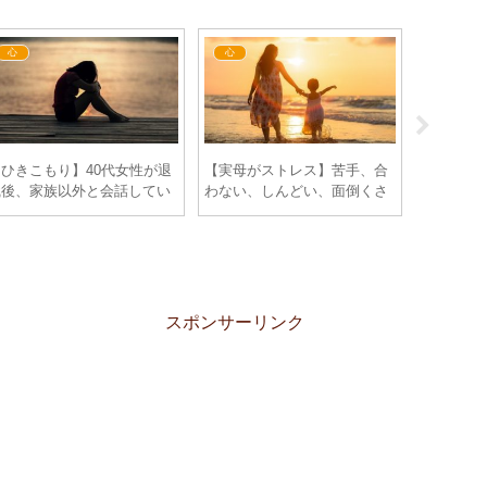
心
心
心
【ひきこもり】40代女性が退
【実母がストレス】苦手、合
【ひきこ
職後、家族以外と会話してい
わない、しんどい、面倒くさ
いるが働
ない。友達いない。あれ？私
い、、実母との関係性に悩む
40代主
って引きこもり？専業主婦？
40代女性の苦悩（笑）
こもって
無職？？
スポンサーリンク