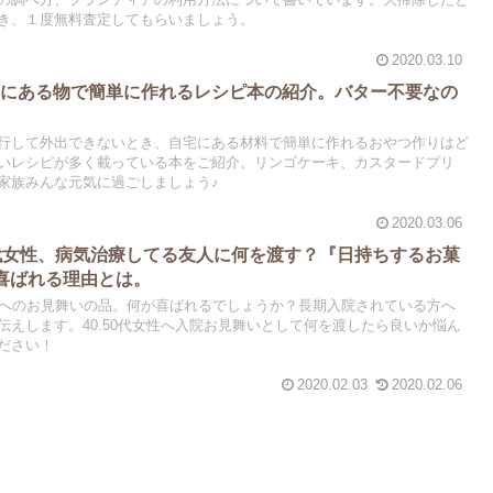
の調べ方、ブランディアの利用方法について書いています。大掃除したと
き、１度無料査定してもらいましょう。
2020.03.10
庫にある物で簡単に作れるレシピ本の紹介。バター不要なの
行して外出できないとき、自宅にある材料で簡単に作れるおやつ作りはど
いレシピが多く載っている本をご紹介。リンゴケーキ、カスタードプリ
家族みんな元気に過ごしましょう♪
2020.03.06
代女性、病気治療してる友人に何を渡す？『日持ちするお菓
喜ばれる理由とは。
性へのお見舞いの品。何が喜ばれるでしょうか？長期入院されている方へ
伝えします。40.50代女性へ入院お見舞いとして何を渡したら良いか悩ん
ださい！
2020.02.03
2020.02.06