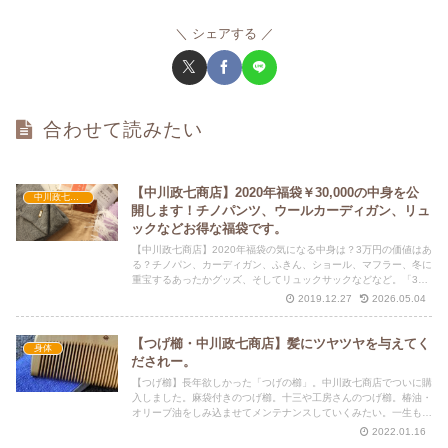
シェアする
合わせて読みたい
【中川政七商店】2020年福袋￥30,000の中身を公
中川政七商店
開します！チノパンツ、ウールカーディガン、リュ
ックなどお得な福袋です。
【中川政七商店】2020年福袋の気になる中身は？3万円の価値はあ
る？チノパン、カーディガン、ふきん、ショール、マフラー、冬に
重宝するあったかグッズ、そしてリュックサックなどなど。「3万
円の福袋に９万円の商品が」というのは嘘じゃなかった！？
2019.12.27
2026.05.04
【つげ櫛・中川政七商店】髪にツヤツヤを与えてく
身体
だされー。
【つげ櫛】長年欲しかった「つげの櫛」。中川政七商店でついに購
入しました。麻袋付きのつげ櫛。十三や工房さんのつげ櫛。椿油・
オリーブ油をしみ込ませてメンテナンスしていくみたい。一生も
の、大切にします。
2022.01.16