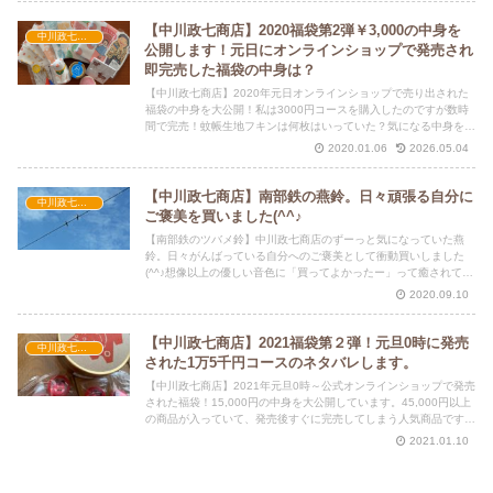
【中川政七商店】2020福袋第2弾￥3,000の中身を
中川政七商店
公開します！元日にオンラインショップで発売され
即完売した福袋の中身は？
【中川政七商店】2020年元日オンラインショップで売り出された
福袋の中身を大公開！私は3000円コースを購入したのですが数時
間で完売！蚊帳生地フキンは何枚はいっていた？気になる中身をお
伝えします。
2020.01.06
2026.05.04
【中川政七商店】南部鉄の燕鈴。日々頑張る自分に
中川政七商店
ご褒美を買いました(^^♪
【南部鉄のツバメ鈴】中川政七商店のずーっと気になっていた燕
鈴。日々がんばっている自分へのご褒美として衝動買いしました
(^^♪想像以上の優しい音色に「買ってよかったー」って癒されてま
す。中川政七商店のふきんもオススメです。
2020.09.10
【中川政七商店】2021福袋第２弾！元旦0時に発売
中川政七商店
された1万5千円コースのネタバレします。
【中川政七商店】2021年元旦0時～公式オンラインショップで発売
された福袋！15,000円の中身を大公開しています。45,000円以上
の商品が入っていて、発売後すぐに完売してしまう人気商品です。
中川政七商店好きには堪らない！
2021.01.10