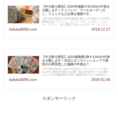
【中川政七商店】2020年福袋￥30,000の中身を
公開します！チノパンツ、ウールカーディガ
ン、リュックなどお得な福袋です。
【中川政七商店】2020年福袋の気になる中身は？3万円の
価値はある？チノパン、カーディガン、ふきん、ショー
ル、マフラー、冬に重宝するあったかグッズ、そしてリュ
ックサックなどなど。「3万円の福袋に９万円の商品が」
kafuka0000.com
2019.12.27
というのは嘘じゃなかった！？
【中川政七商店】2020福袋第2弾￥3,000の中身
を公開します！元日にオンラインショップで発
売され即完売した福袋の中身は？
【中川政七商店】2020年元日オンラインショップで売り
出された福袋の中身を大公開！私は3000円コースを購入
したのですが数時間で完売！蚊帳生地フキンは何枚はいっ
ていた？気になる中身をお伝えします。
kafuka0000.com
2020.01.06
スポンサーリンク