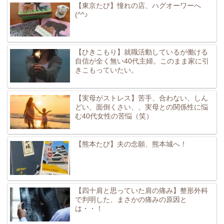
【東京たび】憧れの店、ハグオーワーへ
(^^♪
【ひきこもり】就職活動しているが働ける
自信が全く無い40代主婦。このまま家に引
きこもっていたい。
【実母がストレス】苦手、合わない、しん
どい、面倒くさい、、実母との関係性に悩
む40代女性の苦悩（笑）
【熊本たび】夫の念願、熊本城へ！
【四十肩と思っていた肩の痛み】整形外科
で判明した、まさかの痛みの原因と
は・・！