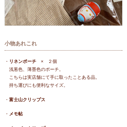
小物あれこれ
・
リネンポーチ
× ２個
浅葱色、薄墨色のポーチ。
こちらは実店舗にて手に取ったことある品。
持ち運びにも便利なサイズ。
・
富士山クリップス
・
メモ帖