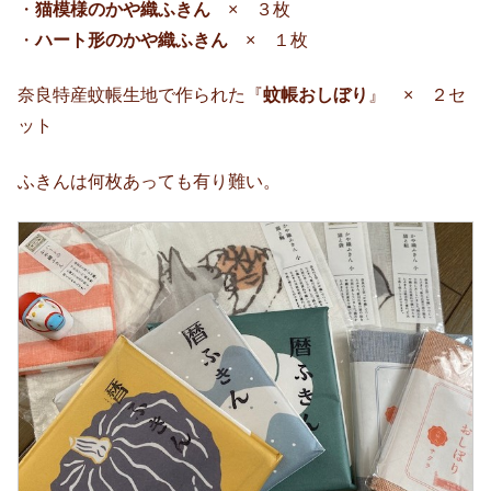
・
猫模様のかや織ふきん
× ３枚
・
ハート形のかや織ふきん
× １枚
奈良特産蚊帳生地で作られた『
蚊帳おしぼり
』 × ２セ
ット
ふきんは何枚あっても有り難い。