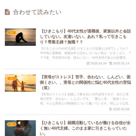
合わせて読みたい
【ひきこもり】40代女性が退職後、家族以外と会話
心
していない。友達いない。あれ？私って引きこも
り？専業主婦？無職？？
【ひきこもりの40代主婦】ひきこもりの定義とは何でしょうか？
半年前に退職後、家族以外と話をしていない私は「ひきこもり」？
ママ友、学生時代の友、誰もいない。40代女性の友人の必要性に
ついて知りたい方は是非読んでください。
2020.02.04
2020.02.14
【実母がストレス】苦手、合わない、しんどい、面
心
倒くさい、、実母との関係性に悩む40代女性の苦悩
（笑）
【実母がストレス】結婚して家を出た40代女性ですが、未だに実
母が苦手、合わない、しんどいです。「重たい母」「面倒くさい
母」そんな実母との関係性について書いています。同じような思い
を抱えておられる方、良かったら読んでください。
2020.03.08
【ひきこもり】就職活動しているが働ける自信が全
心
く無い40代主婦。このまま家に引きこもっていた
い。