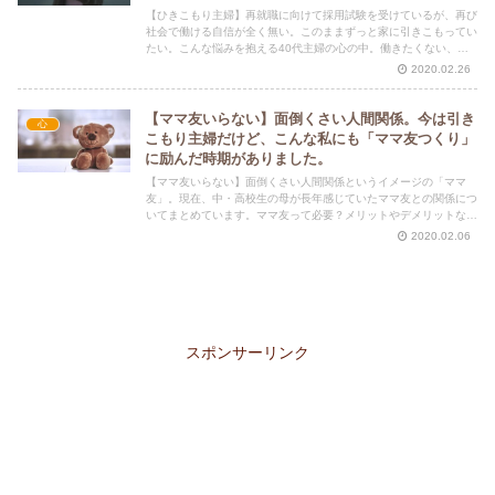
【ひきこもり主婦】再就職に向けて採用試験を受けているが、再び
社会で働ける自信が全く無い。このままずっと家に引きこもってい
たい。こんな悩みを抱える40代主婦の心の中。働きたくない、し
かし生活費、学費のために働きに出なくては。働くのイヤだなー。
2020.02.26
【ママ友いらない】面倒くさい人間関係。今は引き
心
こもり主婦だけど、こんな私にも「ママ友つくり」
に励んだ時期がありました。
【ママ友いらない】面倒くさい人間関係というイメージの「ママ
友」。現在、中・高校生の母が長年感じていたママ友との関係につ
いてまとめています。ママ友って必要？メリットやデメリットな
ど。今、現在ママ友について悩んでいる人に是非読んでいただきた
2020.02.06
い。
スポンサーリンク