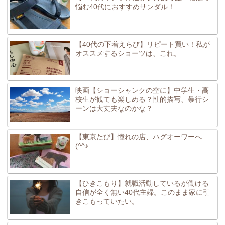
悩む40代におすすめサンダル！
【40代の下着えらび】リピート買い！私が
オススメするショーツは、これ。
映画【ショーシャンクの空に】中学生・高
校生が観ても楽しめる？性的描写、暴行シ
ーンは大丈夫なのかな？
【東京たび】憧れの店、ハグオーワーへ
(^^♪
【ひきこもり】就職活動しているが働ける
自信が全く無い40代主婦。このまま家に引
きこもっていたい。