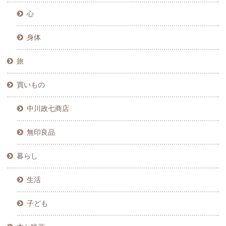
心
身体
旅
買いもの
中川政七商店
無印良品
暮らし
生活
子ども