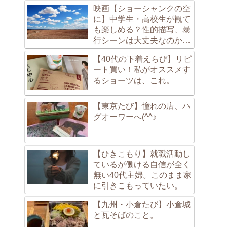
映画【ショーシャンクの空
に】中学生・高校生が観て
も楽しめる？性的描写、暴
行シーンは大丈夫なのか
な？
【40代の下着えらび】リピ
ート買い！私がオススメす
るショーツは、これ。
【東京たび】憧れの店、ハ
グオーワーへ(^^♪
【ひきこもり】就職活動し
ているが働ける自信が全く
無い40代主婦。このまま家
に引きこもっていたい。
【九州・小倉たび】小倉城
と瓦そばのこと。